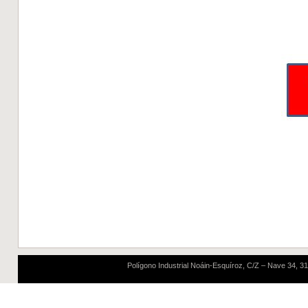
Etiq
etuetas:
extractores e
extractor eolico, so
sombrerete giratorio,
aspirador eólico, aspi
de humedades en
DE
Polígono Industrial Noáin-Esquíroz, C/Z – Nave 34, 311