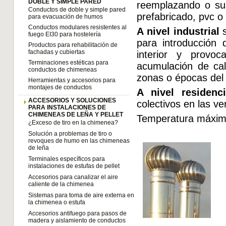
DOBLE Y SIMPLE PARED
reemplazando o sus
Conductos de doble y simple pared
prefabricado, pvc o
para evacuación de humos
Conductos modulares resistentes al
A nivel industrial
s
fuego EI30 para hostelería
para introducción 
Productos para rehabilitación de
fachadas y cubiertas
interior y provo
Terminaciones estéticas para
acumulación de cal
conductos de chimeneas
zonas o épocas del 
Herramientas y accesorios para
montajes de conductos
A nivel residenc
ACCESORIOS Y SOLUCIONES
colectivos en las ve
PARA INSTALACIONES DE
CHIMENEAS DE LEÑA Y PELLET
Temperatura máxima
¿Exceso de tiro en la chimenea?
Solución a problemas de tiro o
revoques de humo en las chimeneas
de leña
Terminales específicos para
instalaciones de estufas de pellet
Accesorios para canalizar el aire
caliente de la chimenea
Sistemas para toma de aire externa en
la chimenea o estufa
Accesorios antifuego para pasos de
madera y aislamiento de conductos