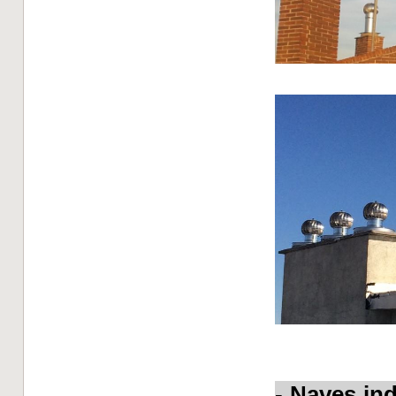
-
Naves ind