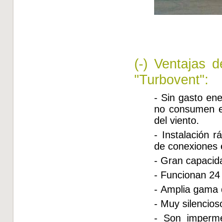
(-) Ventajas d
"Turbovent":
- Sin gasto ene
no consumen en
del viento.
- Instalación r
de conexiones e
- Gran capacid
- Funcionan 24 
- Amplia gama 
- Muy silencios
- Son imperme