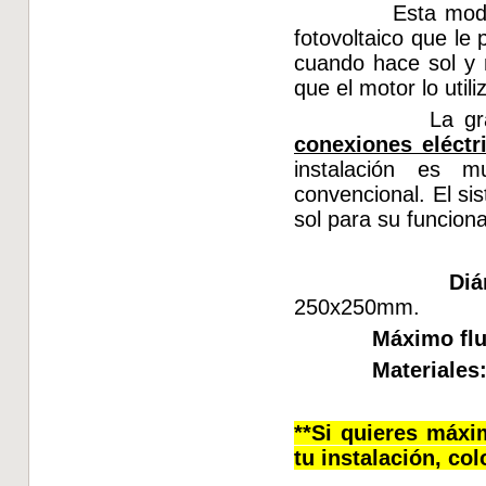
Esta modalidad d
fotovoltaico que
cuando hace sol y 
que el motor lo 
La gran vent
conexiones eléctr
instalación es m
convencional. El
sol para su 
Diámetro 
250x250mm.
Máximo flu
Materiales
**Si quieres máxi
tu instalación, co