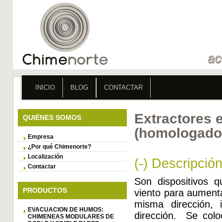
INICIO
BLOG
CONTACTAR
Extractores e
QUIÉNES SOMOS
(homologado
Empresa
¿Por qué Chimenorte?
Localización
(-) D
escripción
Contactar
Son dispositivos q
PRODUCTOS
viento para aumenta
misma dirección, 
EVACUACION DE HUMOS:
dirección. Se colo
CHIMENEAS MODULARES DE