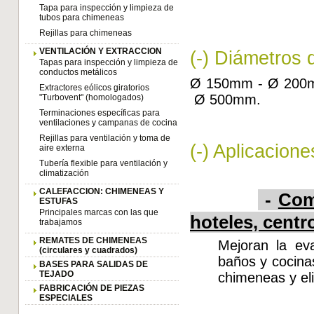
Tapa para inspección y limpieza de
tubos para chimeneas
Rejillas para chimeneas
VENTILACIÓN Y EXTRACCION
(-) Diámetros 
Tapas para inspección y limpieza de
conductos metálicos
Ø 150mm - Ø 200
Extractores eólicos giratorios
Ø 500mm.
"Turbovent" (homologados)
Terminaciones específicas para
ventilaciones y campanas de cocina
Rejillas para ventilación y toma de
(-) Aplicacione
aire externa
Tubería flexible para ventilación y
climatización
CALEFACCION: CHIMENEAS Y
-
C
o
m
ESTUFAS
Principales marcas con las que
hoteles, centro
trabajamos
REMATES DE CHIMENEAS
Mejoran la ev
(circulares y cuadrados)
baños y cocinas
BASES PARA SALIDAS DE
TEJADO
chimeneas y eli
FABRICACIÓN DE PIEZAS
ESPECIALES